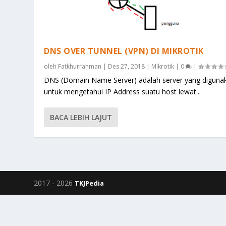
DNS OVER TUNNEL (VPN) DI MIKROTIK
oleh
Fatkhurrahman
|
Des 27, 2018
|
Mikrotik
|
0
|
DNS (Domain Name Server) adalah server yang diguna
untuk mengetahui IP Address suatu host lewat...
BACA LEBIH LAJUT
2017 -
2026
TKJPedia