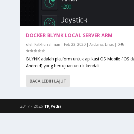
DOCKER BLYNK LOCAL SERVER ARM
oleh
Fatkhurrahman
|
Feb 23, 2020
|
Arduino
,
Linux
|
0
|
BLYNK adalah platform untuk aplikasi OS Mobile (iOS d
Android) yang bertujuan untuk kendali...
BACA LEBIH LAJUT
2017 -
2026
TKJPedia