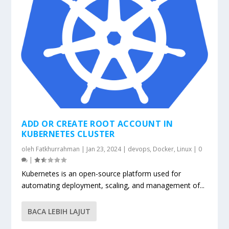
ADD OR CREATE ROOT ACCOUNT IN
KUBERNETES CLUSTER
oleh
Fatkhurrahman
|
Jan 23, 2024
|
devops
,
Docker
,
Linux
|
0
|
Kubernetes is an open-source platform used for
automating deployment, scaling, and management of...
BACA LEBIH LAJUT