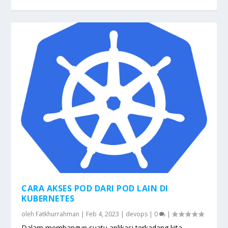
CARA AKSES POD DARI POD LAIN DI
KUBERNETES
oleh
Fatkhurrahman
|
Feb 4, 2023
|
devops
|
0
|
Dalam membangun suatu aplikasi terkadang kita