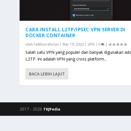
CARA INSTALL L2TP/IPSEC VPN SERVER DI
DOCKER CONTAINER
oleh
Fatkhurrahman
|
Mar 19, 2022
|
VPN
|
0
|
Salah satu VPN yang populer dan banyak digunakan ad
L2TP. Ini adalah VPN yang cross platform...
BACA LEBIH LAJUT
2017 -
2026
TKJPedia