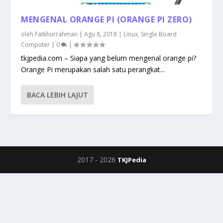
MENGENAL ORANGE PI (ORANGE PI ZERO)
oleh
Fatkhurrahman
|
Agu 8, 2018
|
Linux
,
Single Board
Computer
|
0
|
tkjpedia.com – Siapa yang belum mengenal orange pi?
Orange Pi merupakan salah satu perangkat...
BACA LEBIH LAJUT
2017 -
2026
TKJPedia